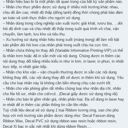
– Nhãn hiệu bao bì là một phần rất quan trọng của bất kỳ sản phẩm nào.
– Nhãn cho thực phẩm được sử dụng ở nhiều môi trường khác nhau,
chịu độ ẩm cao, nhiệt độ thấp (đông lạnh) đồng thời chúng phải bảo đảm
an toàn vệ sinh thực thẩm cho người sử dụng.
– Nhãn dùng trong công nghiệp sản xuất nước giải khát, rượu bia, …đòi
hỏi độ dính cao và chịu nhiệt độ thấp trong suôt quá trình vô chai, vận
chuyển, làm lạnh, lưu kho và tiêu thụ.
– Xu hướng sử dụng nhãn hiệu trong suốt (màng trong) để làm nổi bật
sản phẩm đòi hỏi keo của nhãn phải trong suốt chịu tia cực tím…
– Nhãn chứa thông tin thay đổi (Variable Information Printing-VIP) có thể
là nhãn trơn hoặc đã in sẵn một vài nội dung. Chúng được in thêm các
nội dung thay đổi bằng nhiều kiểu in như in kim, in laser, in phun, in nhiệt
trực tiếp, in nhiệt gián tiếp.
– Nhãn cho kho vận – vận chuyển thường được in sẵn các nội dung
không thay đổi, các nội dung thay đổi sẽ được in thêm khi sử dụng. Yêu
cầu cho loại nhãn này là không cần bền nhưng chịu cào xướt tốt.
– Nhãn cho văn phòng gồm rất nhiều chủng loại như nhãn địa chỉ, nhãn
cho file hồ sơ, nhãn cho cd/vcd…(Decal giấy được sử dụng rộng rãi)
– Nhãn cho bán lẻ gồm nhãn giá, nhãn phân loại. Đa số dùng in laser hay
in nhiệt để in thêm các phần thông tin cần lên nhãn.
Tuỳ chất liệu decal sẽ sử dụng 1 loại Ribbon tương ứng, sao cho phù
hợp với môi trường sản phẩm được dùng như: Decal Fasson dùng
Ribbon Wax, Decal PVC sử dụng ribbon wax resin hoặc ribbon resin,
Decal Xi bạc in sắc nét nhất khi dùng ribbon Resin….