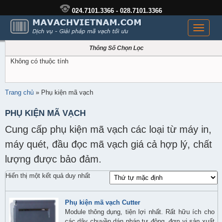
024.7101.3366 - 028.7101.3366
Toggle
navigati
Thông Số Chọn Lọc
Không có thuộc tính
Trang chủ
»
Phụ kiện mã vạch
PHỤ KIỆN MÃ VẠCH
Cung cấp phụ kiện mã vạch các loại từ máy in,
máy quét, đầu đọc mã vạch giá cả hợp lý, chất
lượng được bảo đảm.
Hiển thị một kết quả duy nhất
Phụ kiện mã vạch Cutter
Module thông dụng, tiện lợi nhất. Rất hữu ích cho
các dây chuyền dán nhán tự động, đơn vị sản xuất