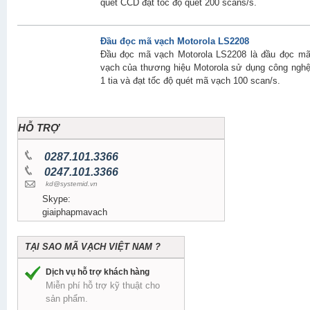
quét CCD đạt tốc độ quét 200 scans/s.
Đầu đọc mã vạch Motorola LS2208
Đầu đọc mã vạch Motorola LS2208 là đầu đọc m
vạch của thương hiệu Motorola sử dụng công ngh
1 tia và đạt tốc độ quét mã vạch 100 scan/s.
HỖ TRỢ
0287.101.3366
0247.101.3366
kd@systemid.vn
Skype:
giaiphapmavach
TẠI SAO MÃ VẠCH VIỆT NAM ?
Dịch vụ hỗ trợ khách hàng
Miễn phí hỗ trợ kỹ thuật cho
sản phẩm.