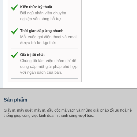
Kiến thức kỹ thuật
Đôi ngũ nhân viên chuyên
nghiệp sẵn sàng hỗ trợ.
Thời gian đáp ứng nhanh
Mỗi cuộc gọi điện thoại và email
được trả lời kịp thời.
Giá trị tốt nhất
Chúng tôi làm việc chăm chỉ để
cung cấp một giải pháp phù hợp
với ngân sách của bạn.
Sản phẩm
Giấy in, máy quét, máy in, đầu độc mã vạch và những giải pháp tối ưu hoá hệ
thống giúp công việc kinh doanh thành công vượt bậc.