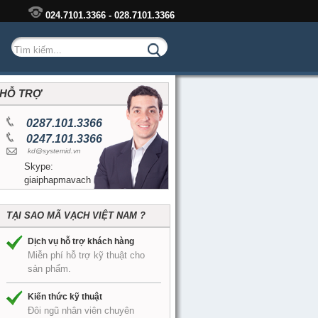
024.7101.3366 - 028.7101.3366
HỖ TRỢ
0287.101.3366
0247.101.3366
kd@systemid.vn
Skype:
giaiphapmavach
TẠI SAO MÃ VẠCH VIỆT NAM ?
Dịch vụ hỗ trợ khách hàng
Miễn phí hỗ trợ kỹ thuật cho
sản phẩm.
Kiến thức kỹ thuật
Đôi ngũ nhân viên chuyên