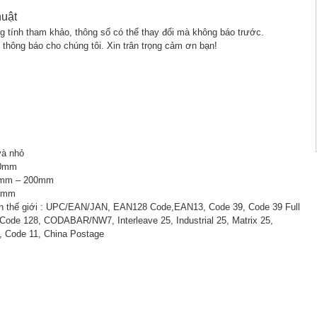
huật
ng tính tham khảo, thông số có thể thay đổi mà không báo trước.
 thông báo cho chúng tôi. Xin trân trọng cảm ơn bạn!
và nhỏ
10mm
50mm – 200mm
50mm
ên thế giới : UPC/EAN/JAN, EAN128 Code,EAN13, Code 39, Code 39 Full
Code 128, CODABAR/NW7, Interleave 25, Industrial 25, Matrix 25,
 Code 11, China Postage