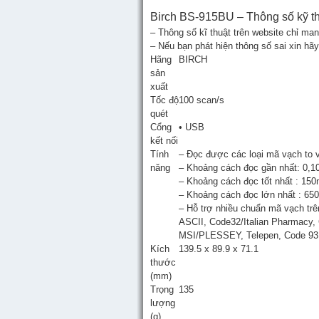
Birch BS-915BU – Thông số kỹ t
– Thông số kĩ thuật trên website chỉ ma
– Nếu bạn phát hiện thông số sai xin hãy
Hãng
BIRCH
sản
xuất
Tốc độ
100 scan/s
quét
Cổng
• USB
kết nối
Tính
– Đọc được các loại mã vạch to 
năng
– Khoảng cách đọc gần nhất: 0,
– Khoảng cách đọc tốt nhất : 1
– Khoảng cách đọc lớn nhất : 6
– Hỗ trợ nhiều chuẩn mã vạch tr
ASCII, Code32/Italian Pharmacy, 
MSI/PLESSEY, Telepen, Code 93,
Kích
139.5 x 89.9 x 71.1
thước
(mm)
Trọng
135
lượng
(g)