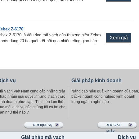
ebex Z-6170
bex Z-6170 là đầu đọc mã vạch của thương hiệu Zebex
Xem giá
an/s dùng 20 tia quét kết nối qua nhiều cổng giao tiếp.
Dịch vụ
Giải pháp kinh doanh
ã Vạch Việt Nam cung cấp những giải
Nâng cao hiệu quả kinh doanh của bạn,
háp nhằm giải quyết những thách thức
bất kể ngành công nghiệp kinh doanh
inh doanh phức tạp . Tìm hiểu làm thế
trong ngành nghề nào.
ào mỗi dịch vụ của chúng tôi có lợi cho
ạn như thế nào ?
XEM DỊCH VỤ
XEM GIẢI
PHÁP
Giải pháp mã vạch
Dịch vụ