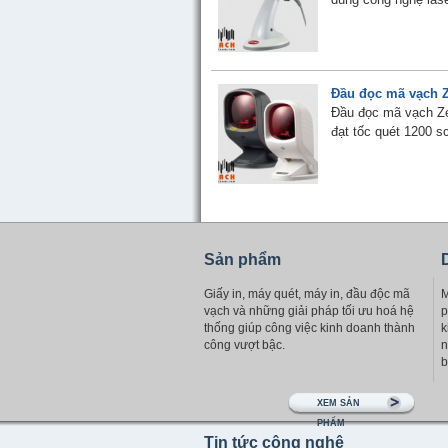
Đầu đọc mã vạch Z
Đầu đọc mã vạch Ze
đạt tốc quét 1200 sc
Sản phẩm
Giấy in, máy quét, máy in, đầu độc mã
M
vạch và những giải pháp tối ưu hoá hệ
p
thống giúp công việc kinh doanh thành
k
công vượt bậc.
n
b
XEM SẢN
PHẨM
Tin tức công nghệ