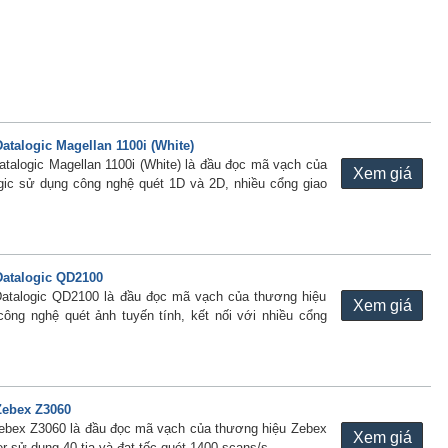
talogic Magellan 1100i (White)
talogic Magellan 1100i (White) là đầu đọc mã vạch của
Xem giá
gic sử dụng công nghệ quét 1D và 2D, nhiều cổng giao
atalogic QD2100
atalogic QD2100 là đầu đọc mã vạch của thương hiệu
Xem giá
công nghệ quét ảnh tuyến tính, kết nối với nhiều cổng
Zebex Z3060
ebex Z3060 là đầu đọc mã vạch của thương hiệu Zebex
Xem giá
r sử dụng 40 tia và đạt tốc quét 1400 scans/s.