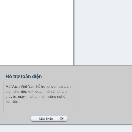
Hỗ trợ toàn diện
Mã Vạch Việt Nam hỗ trợ tối ưu hoá toàn
diện cho việc kinh doanh từ sản phẩm
giấy in, máy in, phần mềm công nghệ
tiên tiến.
XEM THÊM