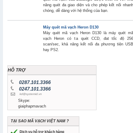
năng quét đa giao diện và cho phép kết nối nhan
chóng, dễ dàng với hệ thống của bạn.
Máy quét mã vạch Heron D130
Máy quét mã vạch Heron D130 là máy quét m
vạch Heron có tia quét CCD, đat tốc độ 25
scan/sec, khả năng kết nối đa phương tiện US
hay PS2.
HỖ TRỢ
0287.101.3366
0247.101.3366
kd@systemid.vn
Skype:
giaiphapmavach
TẠI SAO MÃ VẠCH VIỆT NAM ?
Dịch vụ hỗ trợ khách hàng