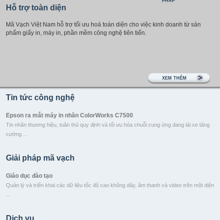
PHÁP
Hỗ trợ toàn diện
Mã Vạch Việt Nam hỗ trợ tối ưu hoá toàn diện cho việc kinh doanh từ sản
phẩm giấy in, máy in, phần mềm công nghệ tiên tiến.
XEM THÊM
Tin tức công nghệ
Epson ra mắt máy in nhãn ColorWorks C7500
Tin nhãn thương hiệu, tuân thủ quy định và tối ưu hóa chuỗi cung ứng đang lái xe tăng
cường ...
Sản phẩm mới của Motorola - Symbol DS4308 2D series
Giải pháp mã vạch
Trọng lượng nhẹ mới của Motorola Symbol DS4308 tạo ảnh 2D, tính linh hoạt và hiệu
suất cao, cần thiết ...
Giáo dục đào tạo
Quản lý và triển khai các dữ liệu tốc độ cao không dây, âm thanh và video trên một diện
P1725 - sản phẩm mới của Datamax-O'Neil
...
Các máy in p1725 là thành viên mới nhất của Series Hiệu suất và được thiết kế để có
giải ...
Chính phủ
Dịch vụ