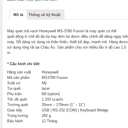
Mô tả
Thông số kỹ thuật
Máy quét mã vạch Honeywell MS-3780 Fusion là máy quét có thể
quét động ở chế độ đa tia hay đơn tia được điều chỉnh dễ dàng ngay trê
máy. Dễ dàng sử dụng và thân thiện, thiết kế đẹp, mạnh mẽ. Hàng được
sử dụng rộng rãi tại Châu Âu. Sản phẩm chịu rơi nhiều lần ở độ cao 1,5
m
* Cấu hình chi tiết:
Hãng sản xuất
Honeywell
Mã sản phẩm
MS3780 Fusion
Xuất xứ
Mỹ
Tia quét
lazer
Phụ kiện
Đế (option)
Tốc độ quét
1.333 scan/s
Trường quét
25mm – 279mm (1″ – 11″)
Giao tiếp
USB | RS-232 (COM) | Keyboard Wedge
Trọng lượng
282 g
Bảo hành
12 Tháng