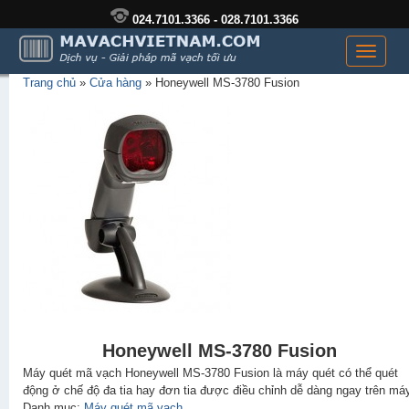
024.7101.3366 - 028.7101.3366
Toggle
navigati
Trang chủ
»
Cửa hàng
»
Honeywell MS-3780 Fusion
Honeywell MS-3780 Fusion
Máy quét mã vạch Honeywell MS-3780 Fusion là máy quét có thể quét
động ở chế độ đa tia hay đơn tia được điều chỉnh dễ dàng ngay trên máy
Danh mục:
Máy quét mã vạch