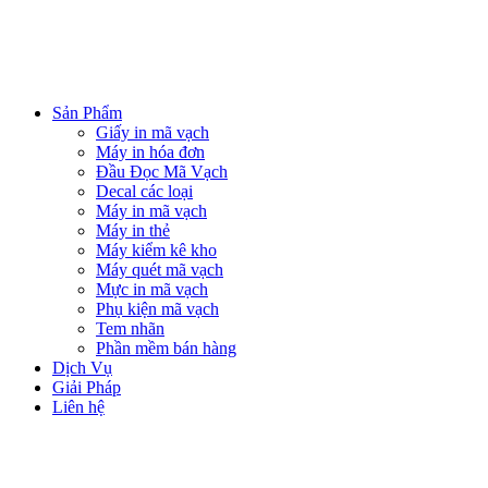
Sản Phẩm
Giấy in mã vạch
Máy in hóa đơn
Đầu Đọc Mã Vạch
Decal các loại
Máy in mã vạch
Máy in thẻ
Máy kiểm kê kho
Máy quét mã vạch
Mực in mã vạch
Phụ kiện mã vạch
Tem nhãn
Phần mềm bán hàng
Dịch Vụ
Giải Pháp
Liên hệ