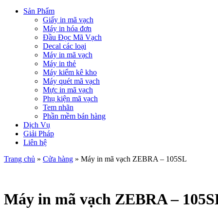
Sản Phẩm
Giấy in mã vạch
Máy in hóa đơn
Đầu Đọc Mã Vạch
Decal các loại
Máy in mã vạch
Máy in thẻ
Máy kiểm kê kho
Máy quét mã vạch
Mực in mã vạch
Phụ kiện mã vạch
Tem nhãn
Phần mềm bán hàng
Dịch Vụ
Giải Pháp
Liên hệ
Trang chủ
»
Cửa hàng
»
Máy in mã vạch ZEBRA – 105SL
Máy in mã vạch ZEBRA – 105S