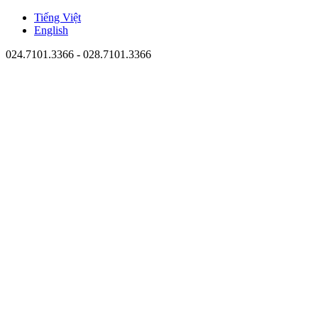
Tiếng Việt
English
024.7101.3366 - 028.7101.3366