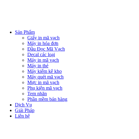
Sản Phẩm
Giấy in mã vạch
Máy in hóa đơn
Đầu Đọc Mã Vạch
Decal các loại
Máy in mã vạch
Máy in thẻ
Máy kiểm kê kho
Máy quét mã vạch
Mực in mã vạch
Phụ kiện mã vạch
Tem nhãn
Phần mềm bán hàng
Dịch Vụ
Giải Pháp
Liên hệ