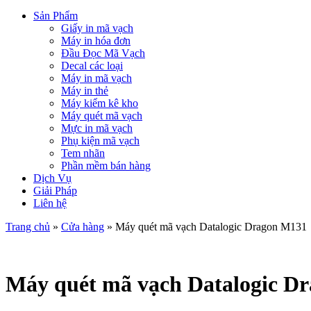
Sản Phẩm
Giấy in mã vạch
Máy in hóa đơn
Đầu Đọc Mã Vạch
Decal các loại
Máy in mã vạch
Máy in thẻ
Máy kiểm kê kho
Máy quét mã vạch
Mực in mã vạch
Phụ kiện mã vạch
Tem nhãn
Phần mềm bán hàng
Dịch Vụ
Giải Pháp
Liên hệ
Trang chủ
»
Cửa hàng
»
Máy quét mã vạch Datalogic Dragon M131
Máy quét mã vạch Datalogic D