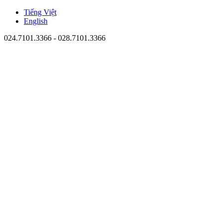
Tiếng Việt
English
024.7101.3366 - 028.7101.3366