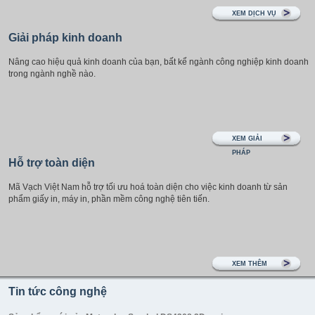
XEM DỊCH VỤ
Giải pháp kinh doanh
Nâng cao hiệu quả kinh doanh của bạn, bất kể ngành công nghiệp kinh doanh
trong ngành nghề nào.
XEM GIẢI
PHÁP
Hỗ trợ toàn diện
Mã Vạch Việt Nam hỗ trợ tối ưu hoá toàn diện cho việc kinh doanh từ sản
phẩm giấy in, máy in, phần mềm công nghệ tiên tiến.
Epson ra mắt máy in nhãn ColorWorks C7500
XEM THÊM
Tin nhãn thương hiệu, tuân thủ quy định và tối ưu hóa chuỗi cung ứng đang lái xe tăng
cường ...
Tin tức công nghệ