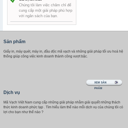
Chúng tôi làm việc chăm chỉ để
cung cấp một giải pháp phù hợp
với ngân sách của bạn.
Sản phẩm
Giấy in, máy quét, máy in, đầu độc mã vạch và những giải pháp tối ưu hoá hệ
thống giúp công việc kinh doanh thành công vượt bậc.
XEM SẢN
PHẨM
Dịch vụ
Mã Vạch Việt Nam cung cấp những giải pháp nhằm giải quyết những thách
thức kinh doanh phức tạp . Tìm hiểu làm thế nào mỗi dịch vụ của chúng tôi có
lợi cho bạn như thế nào ?