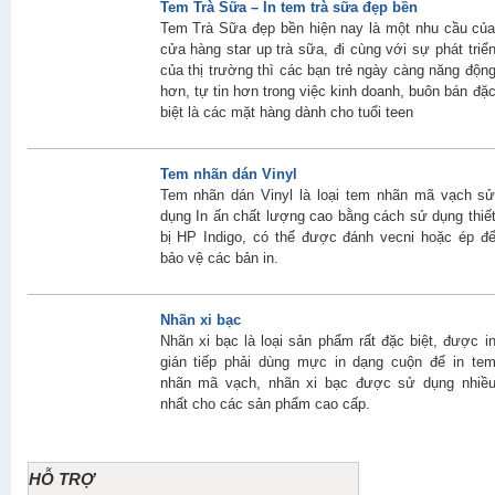
Tem Trà Sữa – In tem trà sữa đẹp bền
Tem Trà Sữa đẹp bền hiện nay là một nhu cầu củ
cửa hàng star up trà sữa, đi cùng với sự phát triể
của thị trường thì các bạn trẻ ngày càng năng độn
hơn, tự tin hơn trong việc kinh doanh, buôn bán đặ
biệt là các mặt hàng dành cho tuổi teen
Tem nhãn dán Vinyl
Tem nhãn dán Vinyl là loại tem nhãn mã vạch s
dụng In ấn chất lượng cao bằng cách sử dụng thiế
bị HP Indigo, có thể được đánh vecni hoặc ép đ
bảo vệ các bản in.
Nhãn xi bạc
Nhãn xi bạc là loại sản phẩm rất đặc biệt, được i
gián tiếp phải dùng mực in dạng cuộn để in te
nhãn mã vạch, nhãn xi bạc được sử dụng nhiề
nhất cho các sản phẩm cao cấp.
HỖ TRỢ