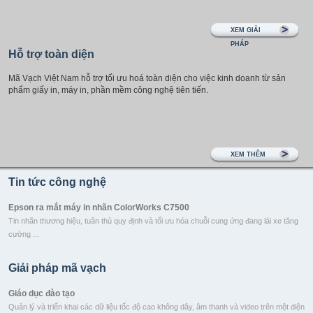
XEM GIẢI
PHÁP
Hỗ trợ toàn diện
Mã Vạch Việt Nam hỗ trợ tối ưu hoá toàn diện cho việc kinh doanh từ sản
phẩm giấy in, máy in, phần mềm công nghệ tiên tiến.
XEM THÊM
Tin tức công nghệ
Epson ra mắt máy in nhãn ColorWorks C7500
Tin nhãn thương hiệu, tuân thủ quy định và tối ưu hóa chuỗi cung ứng đang lái xe tăng
cường ...
Sản phẩm mới của Motorola - Symbol DS4308 2D series
Giải pháp mã vạch
Trọng lượng nhẹ mới của Motorola Symbol DS4308 tạo ảnh 2D, tính linh hoạt và hiệu
suất cao, cần thiết ...
Giáo dục đào tạo
Quản lý và triển khai các dữ liệu tốc độ cao không dây, âm thanh và video trên một diện