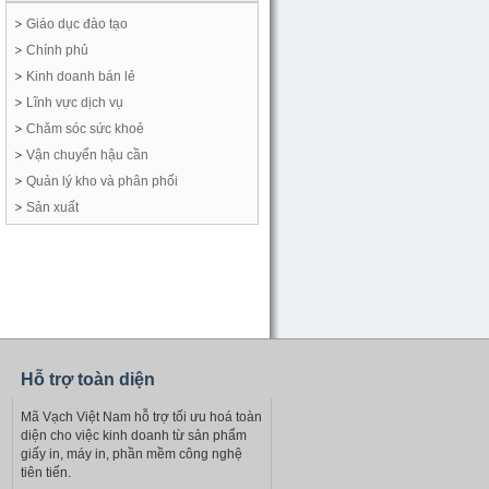
Giáo dục đào tạo
Chính phủ
Kinh doanh bán lẻ
Lĩnh vực dịch vụ
Chăm sóc sức khoẻ
Vận chuyển hậu cần
Quản lý kho và phân phối
Sản xuất
Hỗ trợ toàn diện
Mã Vạch Việt Nam hỗ trợ tối ưu hoá toàn
diện cho việc kinh doanh từ sản phẩm
giấy in, máy in, phần mềm công nghệ
tiên tiến.