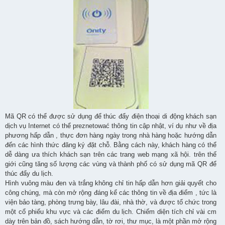
Mã QR có thể được sử dụng để thúc đẩy điện thoại di động khách sạn
dịch vụ Internet có thể preznetować thông tin cập nhật, ví dụ như về địa
phương hấp dẫn , thực đơn hàng ngày trong nhà hàng hoặc hướng dẫn
đến các hình thức đăng ký đặt chỗ. Bằng cách này, khách hàng có thể
dễ dàng ưa thích khách sạn trên các trang web mạng xã hội. trên thế
giới cũng tăng số lượng các vùng và thành phố có sử dụng mã QR để
thúc đẩy du lịch.
Hình vuông màu đen và trắng không chỉ tin hấp dẫn hơn giải quyết cho
công chúng, mà còn mở rộng đáng kể các thông tin về địa điểm , tức là
viện bảo tàng, phòng trưng bày, lâu đài, nhà thờ, và được tổ chức trong
một cổ phiếu khu vực và các điểm du lịch. Chiếm diện tích chỉ vài cm
dày trên bản đồ, sách hướng dẫn, tờ rơi, thư mục, là một phần mở rộng