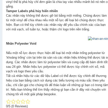
vinyl thể bị phá hủy chỉ đơn giản là chia tay vào nhiều mảnh bỏ nó nên c
gắng.
Tamper Labels phá hủy hiển nhiên
Các nhãn này không thể được gỡ bỏ bằng một miếng. Chúng được làm
từ một vinyl để chia nhau nếu một nỗ lực để loại bỏ chúng được thực
hiện. Bạn có thể tùy chỉnh các nhãn này để yêu cầu chính xác của bạn
với mã vạch, số tuần tự, hoặc thậm chí logo trên nền trắng.
Nhãn Polyester Void
Nếu một nỗ lực được thực hiện để loại bỏ một nhãn trống polyester từ
‘khoảng trống’ còn lại trên tài sản và các nhãn hiệu không thể được tái 
dụng. Các nhãn được làm từ polyester bền và cung cấp độ bám dính tốt
sau 24 giờ. Nhãn hiệu lực polyester có thể được tùy chỉnh với số, mã
vạch và logo theo yêu cầu.
Tất cả nhãn hiệu từ các dữ liệu Label có thể được tùy chỉnh để thương
hiệu của bạn bằng cách sử dụng các biểu tượng và màu sắc theo yêu
cầu, chỉ cần gọi cho chúng tôi để thảo luận về những gì bạn có trong tâ
trí. Nếu bạn không thể tìm thấy những gì bạn cần ở đây nói chuyện với
chúng tôi về một giải pháp bespoke.
0/5
(0 Reviews)