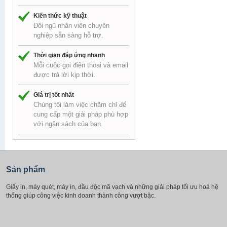
Kiến thức kỹ thuật
Đôi ngũ nhân viên chuyên
nghiệp sẵn sàng hỗ trợ.
Thời gian đáp ứng nhanh
Mỗi cuộc gọi điện thoại và email
được trả lời kịp thời.
Giá trị tốt nhất
Chúng tôi làm việc chăm chỉ để
cung cấp một giải pháp phù hợp
với ngân sách của bạn.
Sản phẩm
Giấy in, máy quét, máy in, đầu độc mã vạch và những giải pháp tối ưu hoá hệ
thống giúp công việc kinh doanh thành công vượt bậc.