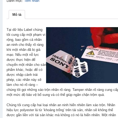
Danh mục:
Tem nhãn
Mô tả
Tại dữ liệu Label chúng
tôi cung cấp một phạm vi
rộng, bao gồm cả nhãn
an ninh cho thấy rõ ràng
khi một nhãn đã bị giả
mạo. Nếu một nỗ lực
được thực hiện để
chuyển một nhãn cho sản
phẩm khác, hoặc để có
được nhập cảnh trái
phép, các nhãn này sẽ
làm cho nó rõ ràng –
chúng tôi gọi những xáo trộn nhãn rõ ràng. Tamper nhãn rõ ràng cung cấ
một mức độ bảo vệ bổ sung và có thể giúp ngăn chặn trộm quá.
Chúng tôi cung cấp hai loại nhãn an ninh hiển nhiên làm xáo trộn. Nhãn
hiệu lực polyester lá từ ‘khoảng trống’ trên tài sản, nhãn sẽ không thể
được gắn liền với tài sản khác mà không có nó là hiển nhiên. Một nhãn