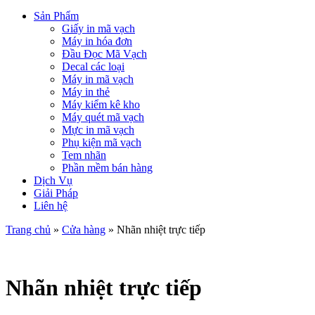
Sản Phẩm
Giấy in mã vạch
Máy in hóa đơn
Đầu Đọc Mã Vạch
Decal các loại
Máy in mã vạch
Máy in thẻ
Máy kiểm kê kho
Máy quét mã vạch
Mực in mã vạch
Phụ kiện mã vạch
Tem nhãn
Phần mềm bán hàng
Dịch Vụ
Giải Pháp
Liên hệ
Trang chủ
»
Cửa hàng
»
Nhãn nhiệt trực tiếp
Nhãn nhiệt trực tiếp