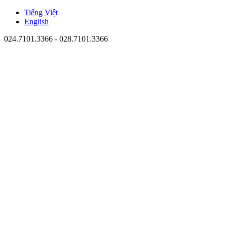
Tiếng Việt
English
024.7101.3366 - 028.7101.3366