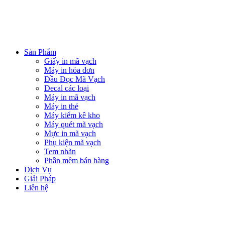
Sản Phẩm
Giấy in mã vạch
Máy in hóa đơn
Đầu Đọc Mã Vạch
Decal các loại
Máy in mã vạch
Máy in thẻ
Máy kiểm kê kho
Máy quét mã vạch
Mực in mã vạch
Phụ kiện mã vạch
Tem nhãn
Phần mềm bán hàng
Dịch Vụ
Giải Pháp
Liên hệ